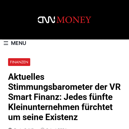
Skip
to
content
CNNMONEY.CH
MENU
FINANZEN
Aktuelles
Stimmungsbarometer der VR
Smart Finanz: Jedes fünfte
Kleinunternehmen fürchtet
um seine Existenz