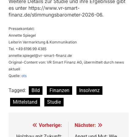
Weitere Details zur Studie und ihre Ergebnisse gibt
es unter https://www.vr-smart-
finanz.de/stimmungsbarometer-2026-06.
Pressekontakt:
Annette Spiegel
Leiterin Vermarktung & Kommunikation
Tel. +49 6196 99 4385
annette.spiegel@vr-smart-finanz.de
Original-Content von: VR Smart Finanz AG, übermittelt durch news
aktuell
Quelle:
ots
Tagged:
Bild
Finanzen
Insolvenz
Mittelstand
Studie
Beitragsnavigation
Vorherige:
Nächster:
Holzbau mit Zukunft:
Angst und Mut: Wie