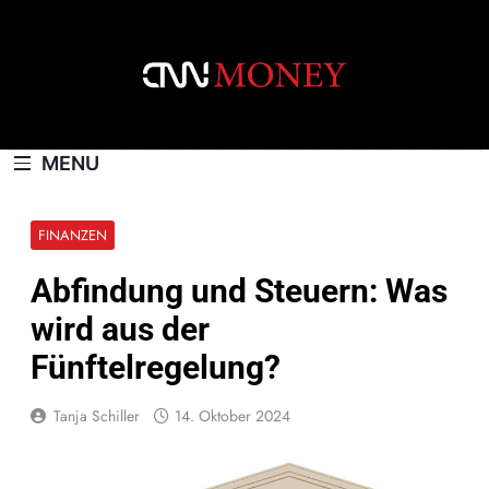
Skip
to
content
CNNMONEY.CH
MENU
FINANZEN
Abfindung und Steuern: Was
wird aus der
Fünftelregelung?
Tanja Schiller
14. Oktober 2024