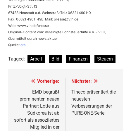
Fritz-Voigt-Str. 13
67433 Neustadt a.d. WeinstraßeTel.: 06321 4901-0
Fax: 06321 4901-49E-Mail:
presse@vlh.de
Web: www.vlh.de/presse
Original-Content von: Vereinigte Lohnsteuerhilfe e.V. – VLH,
übermittelt durch news aktuell
Quelle:
ots
Tagged:
Arbeit
Bild
Finanzen
Steuern
Beitragsnavigation
Vorherige:
Nächster:
EMD begrüßt
Tineco präsentiert die
prominenten neuen
neuesten
Partner: Lotte aus
Verbesserungen der
Südkorea ist ab
PURE-ONE-Serie
sofort als assoziiertes
Mitglied in der