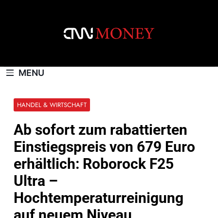
Skip
to
content
CNNMONEY.CH
MENU
HANDEL & WIRTSCHAFT
Ab sofort zum rabattierten
Einstiegspreis von 679 Euro
erhältlich: Roborock F25
Ultra –
Hochtemperaturreinigung
auf neuem Niveau