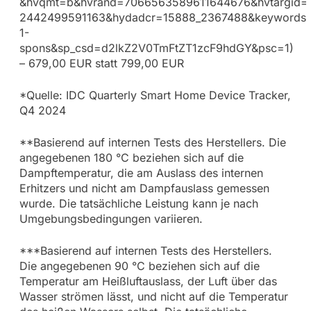
&hvqmt=b&hvrand=7066563589611644676&hvtargid=
2442499591163&hydadcr=15888_2367488&keywords=
1-
spons&sp_csd=d2lkZ2V0TmFtZT1zcF9hdGY&psc=1)
– 679,00 EUR statt 799,00 EUR
*Quelle: IDC Quarterly Smart Home Device Tracker,
Q4 2024
**Basierend auf internen Tests des Herstellers. Die
angegebenen 180 °C beziehen sich auf die
Dampftemperatur, die am Auslass des internen
Erhitzers und nicht am Dampfauslass gemessen
wurde. Die tatsächliche Leistung kann je nach
Umgebungsbedingungen variieren.
***Basierend auf internen Tests des Herstellers.
Die angegebenen 90 °C beziehen sich auf die
Temperatur am Heißluftauslass, der Luft über das
Wasser strömen lässt, und nicht auf die Temperatur