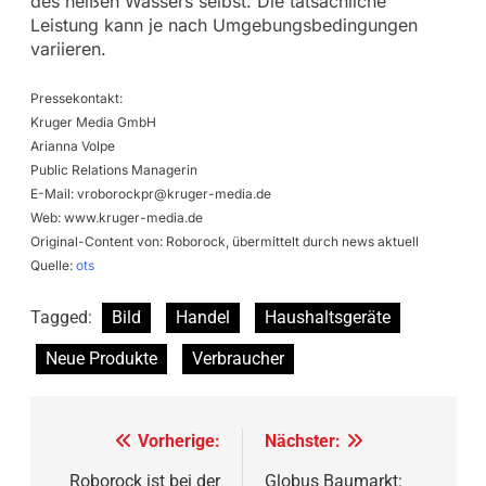
des heißen Wassers selbst. Die tatsächliche
Leistung kann je nach Umgebungsbedingungen
variieren.
Pressekontakt:
Kruger Media GmbH
Arianna Volpe
Public Relations Managerin
E-Mail:
vroborockpr@kruger-media.de
Web: www.kruger-media.de
Original-Content von: Roborock, übermittelt durch news aktuell
Quelle:
ots
Tagged:
Bild
Handel
Haushaltsgeräte
Neue Produkte
Verbraucher
Beitragsnavigation
Vorherige:
Nächster:
Roborock ist bei der
Globus Baumarkt: