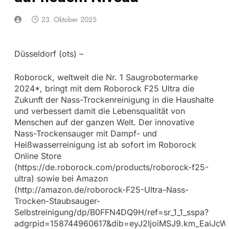
23. Oktober 2025
Düsseldorf (ots) –
Roborock, weltweit die Nr. 1 Saugrobotermarke
2024*, bringt mit dem Roborock F25 Ultra die
Zukunft der Nass-Trockenreinigung in die Haushalte
und verbessert damit die Lebensqualität von
Menschen auf der ganzen Welt. Der innovative
Nass-Trockensauger mit Dampf- und
Heißwasserreinigung ist ab sofort im Roborock
Online Store
(https://de.roborock.com/products/roborock-f25-
ultra) sowie bei Amazon
(http://amazon.de/roborock-F25-Ultra-Nass-
Trocken-Staubsauger-
Selbstreinigung/dp/B0FFN4DQ9H/ref=sr_1_1_sspa?
adgrpid=158744960617&dib=eyJ2IjoiMSJ9.km_EaiJ