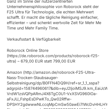
Ganz im Sinne der nutzerzentrierten
Unternehmensphilosophie von Roborock steht der
F25 Ultra für Technologie, die echten Mehrwert
schafft. Er macht die tägliche Reinigung einfacher,
effizienter – und schenkt wertvolle Zeit für Mehr Me
Time und Mehr Family Time.
Verkaufsstart & Verfügbarkeit
Roborock Online Store
(https://de.roborock.com/products/roborock-f25-
ultra) – 679,00 EUR statt 799,00 EUR
Amazon (http://amazon.de/roborock-F25-Ultra-
Nass-Trocken-Staubsauger-
Selbstreinigung/dp/B0FFN4DQ9H/ref=sr_1_1_sspa?
adgrpid=158744960617&dib=eyJ2IjoiMSJ9.km_EaiJ
VrdW1zsVQPpARmJ4X6TgC0U1-VxXSVG960lOa-
aFxJU_FshpEsDPwKTo_Qw02Rffw-
DPSHY2gdwwwNLccqMpCmSw50awEi7lWcDvHHLHYDH1Rh