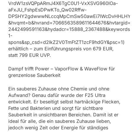
VrdW1zsVQPpARmJ4X6TgC0U1-VxXSVG960lOa-
aFxJU_FshpEsDPwKTo_Qw02Rffw-
DPSHY2gdwwwNLccqMpCmSw50awEi7lWcDvHHLHYDH1Rh
&hvqmt=b&hvrand=7066563589611644676&hvtargid=
2442499591163&hydadcr=15888_2367488&keywords=
1-
spons&sp_csd=d2lkZ2V0TmFtZT1zcF9hdGY&psc=1)
erhältlich – zum Einführungspreis von 679 EUR,
statt 799 EUR UVP.
Dampf trifft Power – VaporFlow & WaveFlow für
grenzenlose Sauberkeit
Ein sauberes Zuhause ohne Chemie und ohne
Aufwand? Genau dafür wurde der F25 Ultra
entwickelt. Er beseitigt selbst hartnäckige Flecken,
Fette und Bakterien und sorgt für sichtbare
Sauberkeit in unsichtbaren Bereichen. Damit ist er
ideal für alle, die ein sauberes Zuhause lieben,
jedoch wenig Zeit oder Energie für ständiges