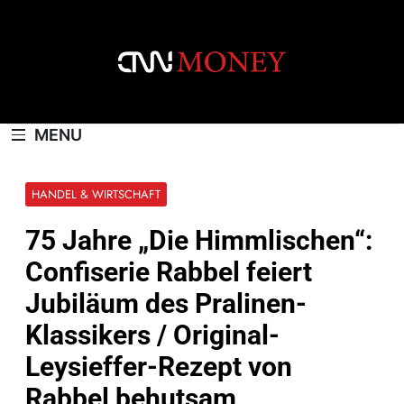
Skip
to
content
CNNMONEY.CH
MENU
HANDEL & WIRTSCHAFT
75 Jahre „Die Himmlischen“:
Confiserie Rabbel feiert
Jubiläum des Pralinen-
Klassikers / Original-
Leysieffer-Rezept von
Rabbel behutsam