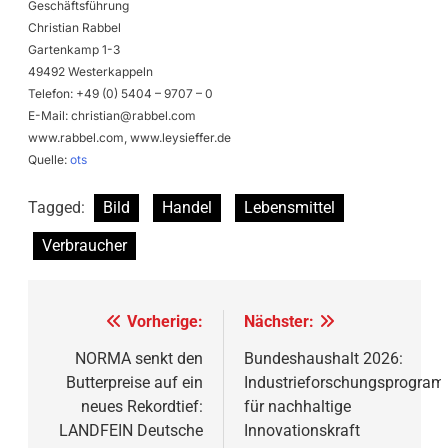
Geschäftsführung
Christian Rabbel
Gartenkamp 1-3
49492 Westerkappeln
Telefon: +49 (0) 5404 – 9707 – 0
E-Mail:
christian@rabbel.com
www.rabbel.com, www.leysieffer.de
Quelle:
ots
Tagged:
Bild
Handel
Lebensmittel
Verbraucher
Beitragsnavigation
Vorherige:
Nächster:
NORMA senkt den
Bundeshaushalt 2026:
Butterpreise auf ein
Industrieforschungsprogra
neues Rekordtief:
für nachhaltige
LANDFEIN Deutsche
Innovationskraft