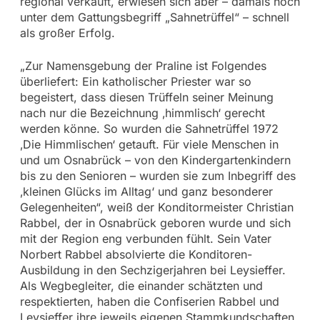
regional verkauft, erwiesen sich aber – damals noch
unter dem Gattungsbegriff „Sahnetrüffel“ – schnell
als großer Erfolg.
„Zur Namensgebung der Praline ist Folgendes
überliefert: Ein katholischer Priester war so
begeistert, dass diesen Trüffeln seiner Meinung
nach nur die Bezeichnung ‚himmlisch‘ gerecht
werden könne. So wurden die Sahnetrüffel 1972
‚Die Himmlischen‘ getauft. Für viele Menschen in
und um Osnabrück – von den Kindergartenkindern
bis zu den Senioren – wurden sie zum Inbegriff des
‚kleinen Glücks im Alltag‘ und ganz besonderer
Gelegenheiten“, weiß der Konditormeister Christian
Rabbel, der in Osnabrück geboren wurde und sich
mit der Region eng verbunden fühlt. Sein Vater
Norbert Rabbel absolvierte die Konditoren-
Ausbildung in den Sechzigerjahren bei Leysieffer.
Als Wegbegleiter, die einander schätzten und
respektierten, haben die Confiserien Rabbel und
Leysieffer ihre jeweils eigenen Stammkundschaften