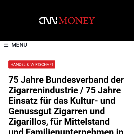
Skip
to
content
CNNMONEY.CH
MENU
HANDEL & WIRTSCHAFT
75 Jahre Bundesverband der
Zigarrenindustrie / 75 Jahre
Einsatz für das Kultur- und
Genussgut Zigarren und
Zigarillos, für Mittelstand
und Familienunternehmen in