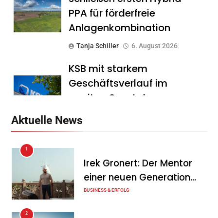
PPA für förderfreie
Anlagenkombination
Tanja Schiller
6. August 2026
KSB mit starkem
Geschäftsverlauf im
zweiten Quartal
Tanja Schiller
6. August 2026
Aktuelle News
Intersolar-Trend 2026:
1
Warum Batteriespeicher
Irek Gronert: Der Mentor
zum wichtigsten Baustein
einer neuen Generation
der Energiewende werden
von Unternehmern
BUSINESS & ERFOLG
Tanja Schiller
6. August 2026
2