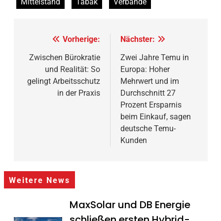
Mittelstand
Tabak
Verbände
Beitragsnavigation
Vorherige:
Nächster:
Zwischen Bürokratie
Zwei Jahre Temu in
und Realität: So
Europa: Hoher
gelingt Arbeitsschutz
Mehrwert und im
in der Praxis
Durchschnitt 27
Prozent Ersparnis
beim Einkauf, sagen
deutsche Temu-
Kunden
Weitere News
MaxSolar und DB Energie
schließen ersten Hybrid-