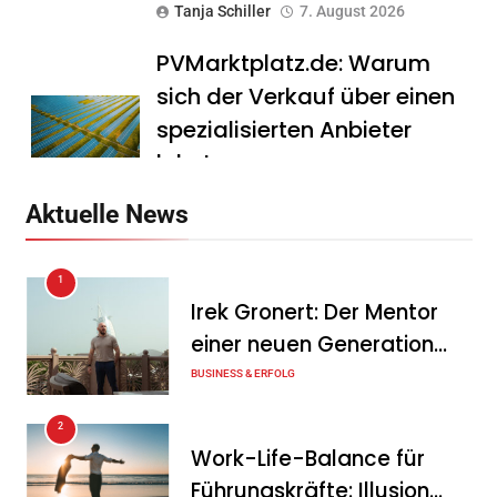
Tanja Schiller
7. August 2026
PVMarktplatz.de: Warum
sich der Verkauf über einen
spezialisierten Anbieter
lohnt
Tanja Schiller
7. August 2026
Aktuelle News
HS Führungscoaching:
1
Warum ein
Irek Gronert: Der Mentor
Mitarbeitergespräch pro
einer neuen Generation
Jahr nichts verändert – und
von Unternehmern
BUSINESS & ERFOLG
was stattdessen
Verbindlichkeit schafft
2
Work-Life-Balance für
Tanja Schiller
7. August 2026
Führungskräfte: Illusion