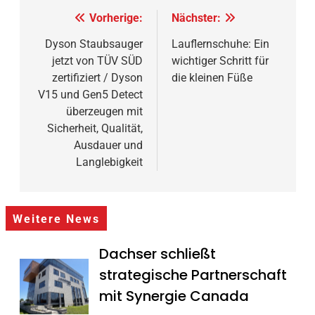
Beitragsnavigation
Vorherige:
Nächster:
Dyson Staubsauger
Lauflernschuhe: Ein
jetzt von TÜV SÜD
wichtiger Schritt für
zertifiziert / Dyson
die kleinen Füße
V15 und Gen5 Detect
überzeugen mit
Sicherheit, Qualität,
Ausdauer und
Langlebigkeit
Weitere News
Dachser schließt
strategische Partnerschaft
mit Synergie Canada