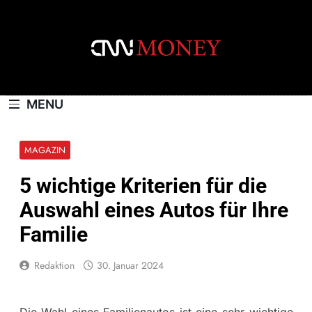
Skip
to
content
CNNMONEY.CH
MENU
MAGAZIN
5 wichtige Kriterien für die
Auswahl eines Autos für Ihre
Familie
Redaktion
30. Januar 2024
Die Wahl eines Familienautos ist eine sehr wichtige