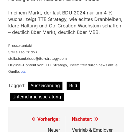
In einem Markt, der laut BDU 2024 nur um 4 %
wuchs, zeigt TTE Strategy, wie echtes Dranbleiben,
klare Haltung und Co-Creation Wachstum schaffen
– deutlich über Markt, deutlich über MBB.
Pressekontakt:
Stella Tsoutzidou
stella.tsoutzidou@tte-strategy.com
Original-Content von: TTE Strategy, übermittelt durch news aktuell
Quelle:
ots
Tagged:
Auszeichnung
Bild
Unternehmensberatung
Beitragsnavigation
Vorherige:
Nächster:
Neuer
Vertrieb & Employer