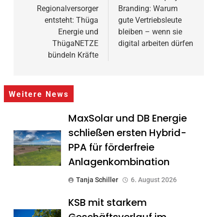
Regionalversorger
Branding: Warum
entsteht: Thüga
gute Vertriebsleute
Energie und
bleiben – wenn sie
ThügaNETZE
digital arbeiten dürfen
bündeln Kräfte
Weitere News
MaxSolar und DB Energie
schließen ersten Hybrid-
PPA für förderfreie
Anlagenkombination
Tanja Schiller
6. August 2026
KSB mit starkem
Geschäftsverlauf im