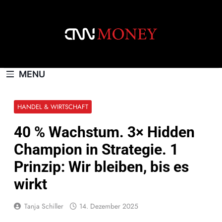
Skip
to
content
CNNMONEY.CH
MENU
HANDEL & WIRTSCHAFT
40 % Wachstum. 3× Hidden
Champion in Strategie. 1
Prinzip: Wir bleiben, bis es
wirkt
Tanja Schiller
14. Dezember 2025