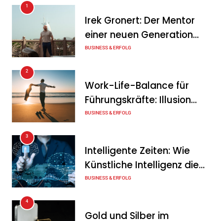
1
KSB mit starkem
Irek Gronert: Der Mentor
Geschäftsverlauf im
einer neuen Generation
zweiten Quartal
von Unternehmern
BUSINESS & ERFOLG
Tanja Schiller
6. August 2026
2
Intersolar-Trend 2026:
Work-Life-Balance für
Warum Batteriespeicher
Führungskräfte: Illusion
zum wichtigsten Baustein
oder echte Chance?
BUSINESS & ERFOLG
der Energiewende werden
3
Tanja Schiller
6. August 2026
Intelligente Zeiten: Wie
Künstliche Intelligenz die
Geschäftswelt verändert
BUSINESS & ERFOLG
4
Gold und Silber im