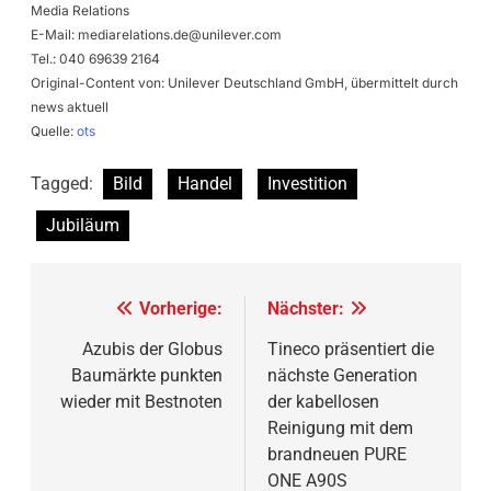
Media Relations
E-Mail:
mediarelations.de@unilever.com
Tel.: 040 69639 2164
Original-Content von: Unilever Deutschland GmbH, übermittelt durch
news aktuell
Quelle:
ots
Tagged:
Bild
Handel
Investition
Jubiläum
Beitragsnavigation
Vorherige:
Nächster:
Azubis der Globus
Tineco präsentiert die
Baumärkte punkten
nächste Generation
wieder mit Bestnoten
der kabellosen
Reinigung mit dem
brandneuen PURE
ONE A90S