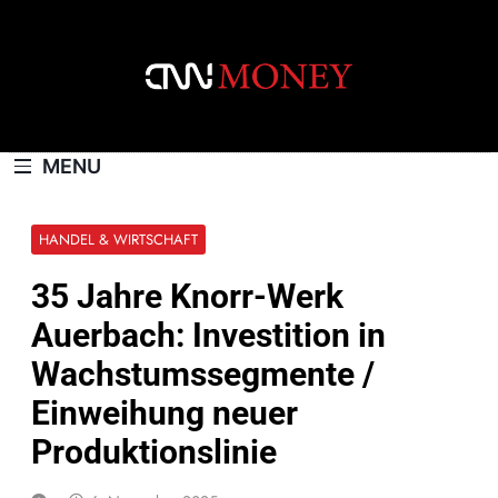
Skip
to
content
CNNMONEY.CH
MENU
HANDEL & WIRTSCHAFT
35 Jahre Knorr-Werk
Auerbach: Investition in
Wachstumssegmente /
Einweihung neuer
Produktionslinie