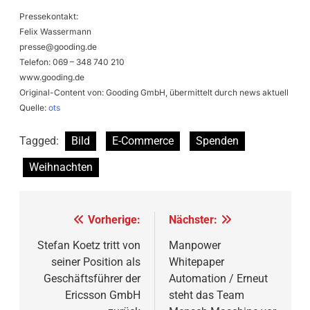
Pressekontakt:
Felix Wassermann
presse@gooding.de
Telefon: 069 – 348 740 210
www.gooding.de
Original-Content von: Gooding GmbH, übermittelt durch news aktuell
Quelle:
ots
Tagged:
Bild
E-Commerce
Spenden
Weihnachten
Beitragsnavigation
Vorherige:
Nächster:
Stefan Koetz tritt von
Manpower
seiner Position als
Whitepaper
Geschäftsführer der
Automation / Erneut
Ericsson GmbH
steht das Team