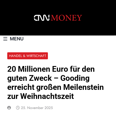
Skip
to
content
CNNMONEY.CH
MENU
HANDEL & WIRTSCHAFT
20 Millionen Euro für den
guten Zweck – Gooding
erreicht großen Meilenstein
zur Weihnachtszeit
25. November 2025