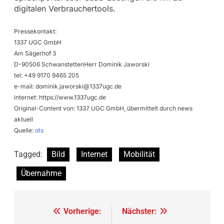
digitalen Verbrauchertools.
Pressekontakt:
1337 UGC GmbH
Am Sägerhof 3
D-90506 SchwanstettenHerr Dominik Jaworski
tel: +49 9170 9465 205
e-mail:
dominik.jaworski@1337ugc.de
internet: https://www.1337ugc.de
Original-Content von: 1337 UGC GmbH, übermittelt durch news
aktuell
Quelle:
ots
Tagged:
Bild
Internet
Mobilität
Übernahme
Beitragsnavigation
Vorherige:
Nächster: