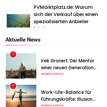
PVMarktplatz.de: Warum
sich der Verkauf über einen
spezialisierten Anbieter
lohnt
Tanja Schiller
7. August 2026
Aktuelle News
HS Führungscoaching:
1
Warum ein
Irek Gronert: Der Mentor
Mitarbeitergespräch pro
einer neuen Generation
Jahr nichts verändert – und
von Unternehmern
BUSINESS & ERFOLG
was stattdessen
Verbindlichkeit schafft
2
Work-Life-Balance für
Tanja Schiller
7. August 2026
Führungskräfte: Illusion
Wenn jede Minute zählt: Wie
oder echte Chance?
BUSINESS & ERFOLG