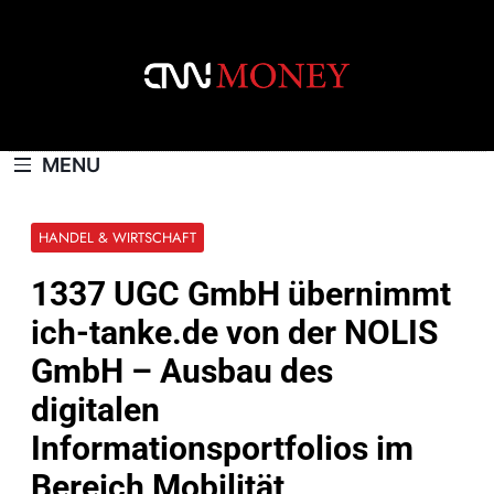
Skip
to
content
CNNMONEY.CH
MENU
HANDEL & WIRTSCHAFT
1337 UGC GmbH übernimmt
ich-tanke.de von der NOLIS
GmbH – Ausbau des
digitalen
Informationsportfolios im
Bereich Mobilität