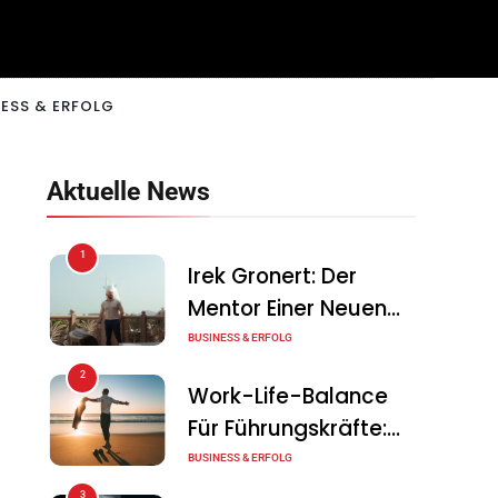
ESS & ERFOLG
Aktuelle News
1
Irek Gronert: Der
Mentor Einer Neuen
Generation Von
BUSINESS & ERFOLG
Unternehmern
2
Work-Life-Balance
Für Führungskräfte:
Illusion Oder Echte
BUSINESS & ERFOLG
Chance?
3