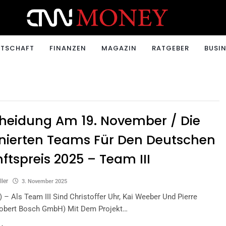
ONEY.CH
RTSCHAFT
FINANZEN
MAGAZIN
RATGEBER
BUSIN
heidung Am 19. November / Die
nierten Teams Für Den Deutschen
ftspreis 2025 – Team III
ller
3. November 2025
s) – Als Team III Sind Christoffer Uhr, Kai Weeber Und Pierre
Robert Bosch GmbH) Mit Dem Projekt…