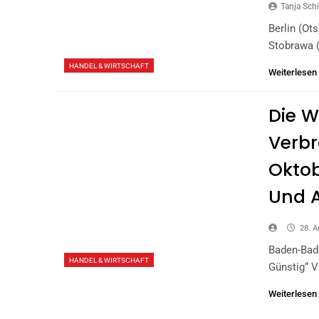
Tanja Schi
Berlin (ot
Stobrawa 
HANDEL & WIRTSCHAFT
Weiterlesen
Die W
Verb
Oktob
Und A
28. A
Baden-Bad
HANDEL & WIRTSCHAFT
Günstig“ 
Weiterlesen