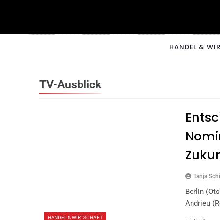
Skip
to
content
CNNM
HANDEL & WI
TV-Ausblick
Entsc
Nomi
Zukun
Tanja Schi
Berlin (ot
Andrieu (
HANDEL & WIRTSCHAFT