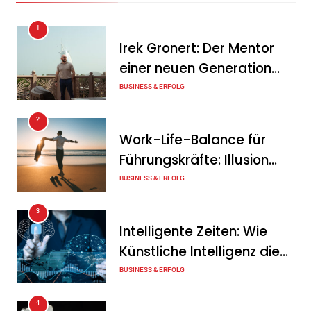
1
Irek Gronert: Der Mentor
einer neuen Generation
von Unternehmern
BUSINESS & ERFOLG
2
Work-Life-Balance für
Führungskräfte: Illusion
oder echte Chance?
BUSINESS & ERFOLG
3
Intelligente Zeiten: Wie
Künstliche Intelligenz die
Geschäftswelt verändert
BUSINESS & ERFOLG
4