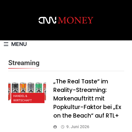
Skip
to
content
CNNMONEY.CH
MENU
Streaming
„The Real Taste“ im
Reality-Streaming:
HANDEL &
Markenauftritt mit
WIRTSCHAFT
Popkultur-Faktor bei „Ex
on the Beach“ auf RTL+
9. Juni 2026