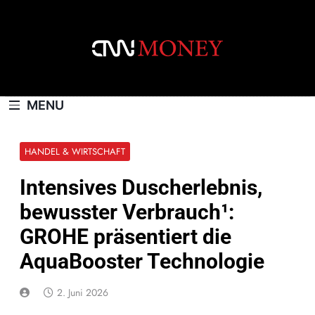
Skip
to
content
CNNMONEY.CH
MENU
HANDEL & WIRTSCHAFT
Intensives Duscherlebnis,
bewusster Verbrauch¹:
GROHE präsentiert die
AquaBooster Technologie
2. Juni 2026