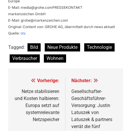
Europe
E-Mail:
media@grohe.comPRESSEKONTAKT
markenzeichen GmbH
E-Mail:
grohe@markenzeichen.com
Original-Content von: GROHE AG, übermittelt durch news aktuell
Quelle:
ots
Tagged:
Bild
Neue Produkte
Technologie
Verbraucher
Wohnen
Beitragsnavigation
Vorherige:
Nächster:
Netze stabilisieren
Gesellschafter-
und Kosten halbieren:
Geschäftsführer-
Europa setzt auf
Versorgung: Justin
systemrelevante
Latuszek von
Netzspeicher
Latuszek & partners
verrät die fünf