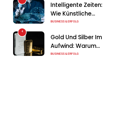
Intelligente Zeiten:
Wie Künstliche
Intelligenz Die
BUSINESS & ERFOLG
Geschäftswelt
4
Gold Und Silber Im
Verändert
Aufwind: Warum
Edelmetalle Als
BUSINESS & ERFOLG
Sicherer Hafen
5
Erfolgreich
Zurück Sind
Verhandeln:
Techniken, Die Jeder
BUSINESS & ERFOLG
Unternehmer Kennen
6
Produktivität
Sollte
Steigern: Die Besten
Strategien
BUSINESS & ERFOLG
Erfolgreicher
7