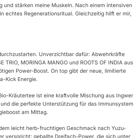
g und stärken meine Muskeln. Nach einem intensiven
echtes Regenerationsritual. Gleichzeitig hilft er mir,
 durchzustarten. Unverzichtbar dafür: Abwehrkräfte
NESE TRIO, MORINGA MANGO und ROOTS OF INDIA aus
ötigen Power-Boost. On top gibt der neue, limitierte
-Kick Energie.
o-Kräutertee ist eine kraftvolle Mischung aus Ingwer
 und die perfekte Unterstützung für das Immunsystem
rgieboost am Mittag.
dem leicht herb-fruchtigen Geschmack nach Yuzu-
 verspricht: geballte Dreifach-Power, die sich unter