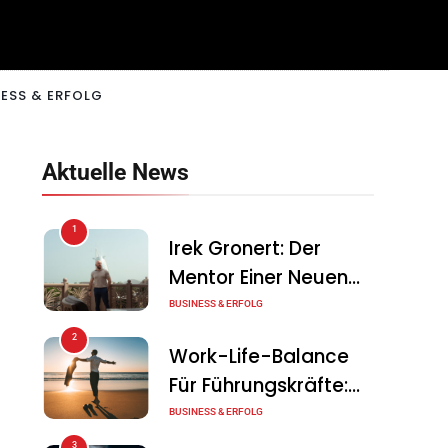
ESS & ERFOLG
Aktuelle News
1
Irek Gronert: Der
Mentor Einer Neuen
Generation Von
BUSINESS & ERFOLG
Unternehmern
2
Work-Life-Balance
Für Führungskräfte:
Illusion Oder Echte
BUSINESS & ERFOLG
Chance?
3