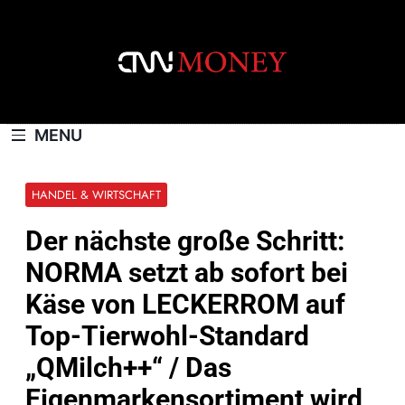
Skip
to
content
CNNMONEY.CH
MENU
HANDEL & WIRTSCHAFT
Der nächste große Schritt:
NORMA setzt ab sofort bei
Käse von LECKERROM auf
Top-Tierwohl-Standard
„QMilch++“ / Das
Eigenmarkensortiment wird