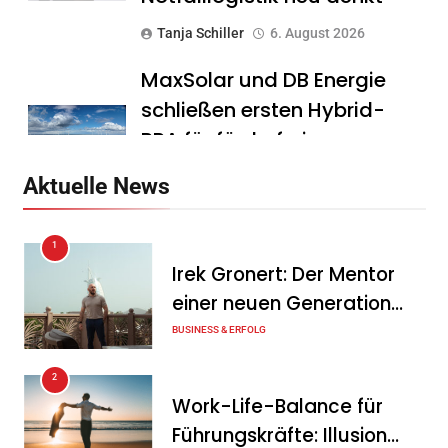
Tanja Schiller
6. August 2026
MaxSolar und DB Energie
schließen ersten Hybrid-
PPA für förderfreie
Anlagenkombination
Aktuelle News
Tanja Schiller
6. August 2026
1
KSB mit starkem
Irek Gronert: Der Mentor
Geschäftsverlauf im
einer neuen Generation
zweiten Quartal
von Unternehmern
BUSINESS & ERFOLG
Tanja Schiller
6. August 2026
2
Intersolar-Trend 2026:
Work-Life-Balance für
Warum Batteriespeicher
Führungskräfte: Illusion